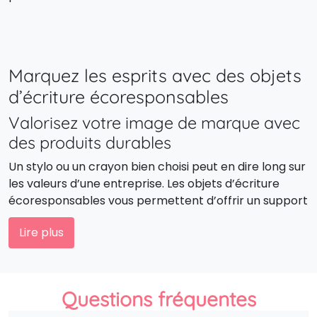
Marquez les esprits avec des objets
d’écriture écoresponsables
Valorisez votre image de marque avec
des produits durables
Un stylo ou un crayon bien choisi peut en dire long sur
les valeurs d’une entreprise. Les objets d’écriture
écoresponsables vous permettent d’offrir un support
de communication utile, mais aussi porteur de votre
Lire plus
démarche responsable.
Réduire l’impact environnemental, un
choix cohérent
Questions fréquentes
Privilégier des produits recyclés, biodégradables ou