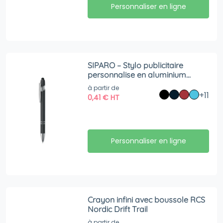
Personnaliser en ligne
SIPARO – Stylo publicitaire
personnalise en aluminium
recyclé
à partir de
+11
0,41
€
HT
Personnaliser en ligne
Crayon infini avec boussole RCS
Nordic Drift Trail
à partir de