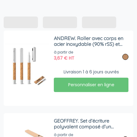
ANDREW. Roller avec corps en
acier inoxydable (90% rSS) et
liège avec clip
à partir de
3,67
€
HT
Livraison 1 à 6 jours ouvrés
Personnaliser en ligne
GEOFFREY. Set d’écriture
polyvalent composé d’un
crayon, d’un taille-crayon, d’une
à partir de