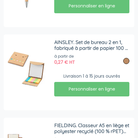
Personnaliser en ligne
AINSLEY. Set de bureau 2 en 1,
fabriqué à partir de papier 100 %
recyclé, avec 6 blocs-notes
à partir de
autocollants
0,27
€
HT
Livraison 1 à 15 jours ouvrés
Personnaliser en ligne
FIELDING. Classeur A5 en liège et
polyester recyclé (100 % rPET)
avec bloc-notes amovible