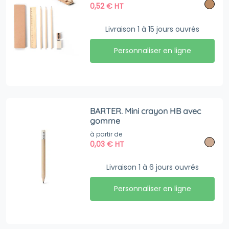
gomme et d’une règle
0,52
€
HT
Livraison 1 à 15 jours ouvrés
Personnaliser en ligne
BARTER. Mini crayon HB avec
gomme
à partir de
0,03
€
HT
Livraison 1 à 6 jours ouvrés
Personnaliser en ligne