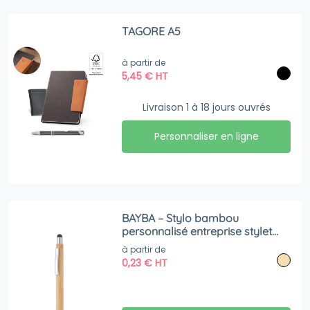
TAGORE A5
à partir de
5,45
€
HT
Livraison 1 à 18 jours ouvrés
Personnaliser en ligne
BAYBA – Stylo bambou
personnalisé entreprise stylet
bambou
à partir de
0,23
€
HT