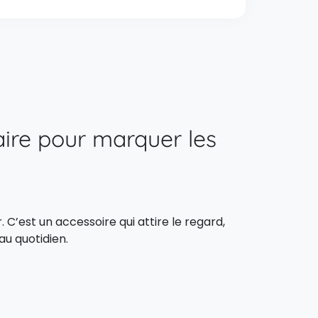
taire pour marquer les
C’est un accessoire qui attire le regard,
au quotidien.
rque facilement dans la foule. Léger,
u clients.