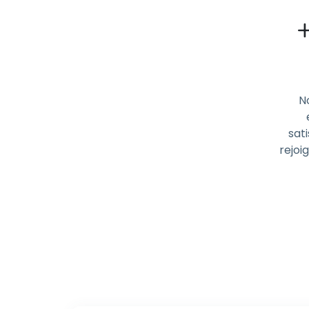
N
sati
rejoi