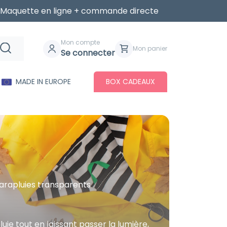
Maquette en ligne + commande directe
Mon compte
Mon panier
Se connecter
MADE IN EUROPE
BOX CADEAUX
arapluies transparents
luie tout en laissant passer la lumière,