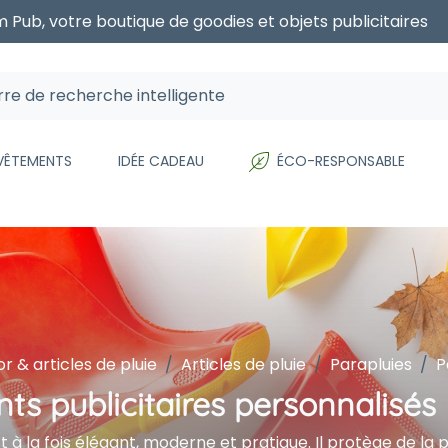
 Pub, votre boutique de goodies et objets publicitaires
 VÊTEMENTS
IDÉE CADEAU
ÉCO-RESPONSABLE
r & articles de pluie
Articles de pluie
Parapluies
P
ts publicitaires personnalisés
 à la fois élégant, moderne et pratique. Il protège de la p