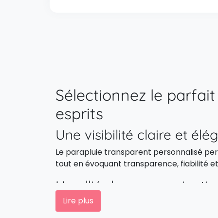
Sélectionnez le parfait
esprits
Une visibilité claire et élé
Le parapluie transparent personnalisé perm
tout en évoquant transparence, fiabilité e
Un allié de communicatio
Lire plus
Lors d’un salon, d’un festival ou d’un évé
pratique et esthétique, il renforce votre visi