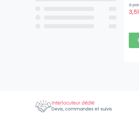
à par
3,5
Interlocuteur dédié
Devis, commandes et suivis