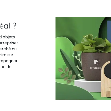
s
déal ?
d’objets
ntreprises.
herché ou
aire sur
compagner
ion de