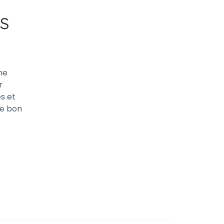
s
ne
r
és et
le bon