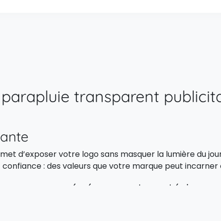
 parapluie transparent publici
gante
et d’exposer votre logo sans masquer la lumière du jour. 
t confiance : des valeurs que votre marque peut incarner 
n pour vos événements extérieurs
nement sportif, un parapluie transparent avec logo se déma
bilité tout en offrant une réelle utilité à vos participants o