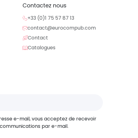
Contactez nous
n logo discret, un motif graphique ou même
+33 (0)1 75 57 87 13
contact@eurocompub.com
Contact
 plastique recyclé. C’est une option à la
Catalogues
te graphique. Votre logo reste visible et
tous vos besoins
resse e-mail, vous acceptez de recevoir
 communications par e-mail.
chos pluie ou coupes-vents personnalisés.