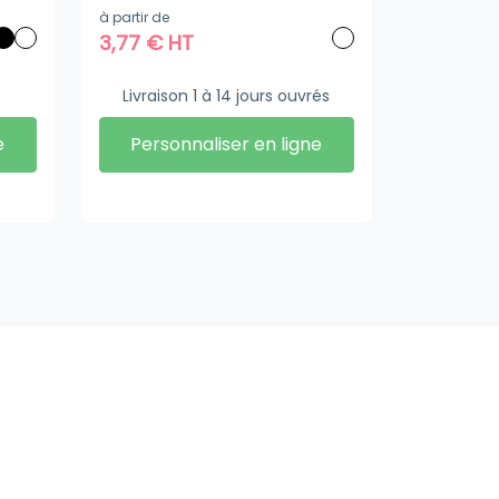
automatique
à partir de
3,77
€
HT
Livraison 1 à 14 jours ouvrés
e
Personnaliser en ligne
Livraison
Stockage