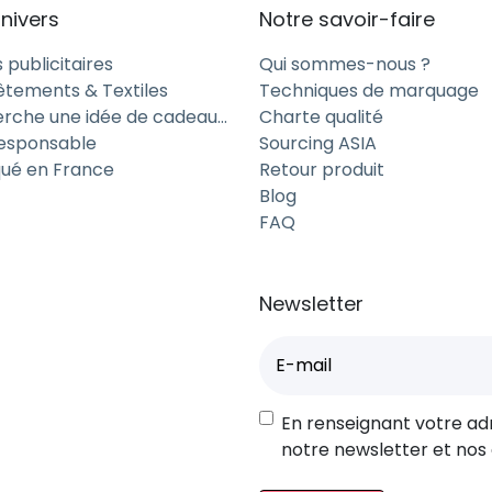
nivers
Notre savoir-faire
uer avec la transparence pour créer un visuel original : u
vient ainsi une pièce design à votre image.
 publicitaires
Qui sommes-nous ?
êtements & Textiles
Techniques de marquage
x de l’environnement
erche une idée de cadeau…
Charte qualité
esponsable
Sourcing ASIA
s personnalisés sont conçus en rPET, un matériau issu de
qué en France
Retour produit
our valoriser une communication plus durable.
Blog
daptable
FAQ
ssurent une finition nette et durable, fidèle à votre char
sations.
Newsletter
es : une gamme complète pour 
E-
mail
(Nécessaire)
RGPD
En renseignant votre ad
ente et complète
notre newsletter et nos
z vos parapluies transparents publicitaires avec nos pon