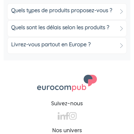
L’engagement écoresponsable à
travers le choix du coton bio
Quels types de produits proposez-vous ?
Choisir un tote bag coton bio ou un tote bag
écoresponsable, c’est affirmer vos valeurs durables.
Quels sont les délais selon les produits ?
Fabriqué à partir de fibres naturelles et certifiées
(GOTS, OEKO-TEX), il séduit un public de plus en plus
Livrez-vous partout en Europe ?
sensible à l’éthique environnementale. Un petit geste
qui fait une grande différence dans votre
communication.
Personnalisez selon vos besoins :
poids, couleurs et techniques de
marquage
Suivez-nous
Du tote bag 140g personnalisé au
robuste 220g pour tous vos projets
Le grammage détermine la solidité et la tenue de
votre tote bag :
Nos univers