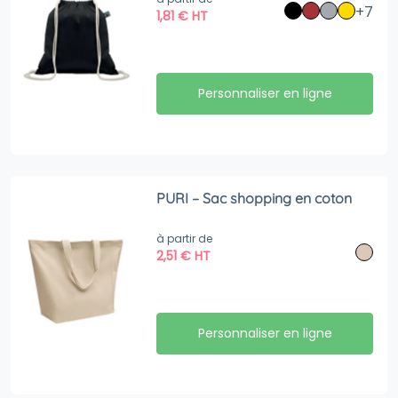
+7
1,81
€
HT
Personnaliser en ligne
PURI – Sac shopping en coton
à partir de
2,51
€
HT
Personnaliser en ligne