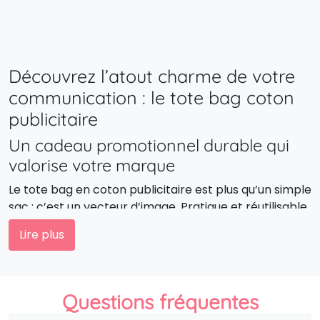
Découvrez l’atout charme de votre
communication : le tote bag coton
publicitaire
Un cadeau promotionnel durable qui
valorise votre marque
Le tote bag en coton publicitaire est plus qu’un simple
sac : c’est un vecteur d’image. Pratique et réutilisable,
il accompagne vos clients dans leur quotidien — au
Lire plus
bureau, en ville ou en voyage. Personnalisé avec votre
logo, il devient un outil marketing puissant qui
prolonge la visibilité de votre marque bien après
l’événement.
Questions fréquentes