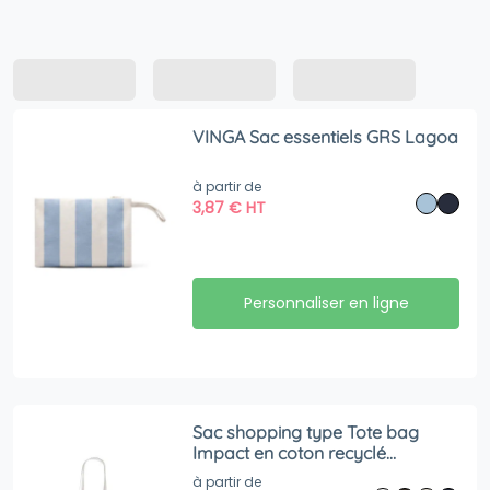
VINGA Sac essentiels GRS Lagoa
à partir de
3,87
€
HT
Personnaliser en ligne
Sac shopping type Tote bag
Impact en coton recyclé
AWARE™
à partir de