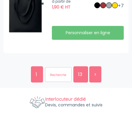
à partir de
+7
1,90
€
HT
Personnaliser en ligne
1
13
>
Interlocuteur dédié
Devis, commandes et suivis