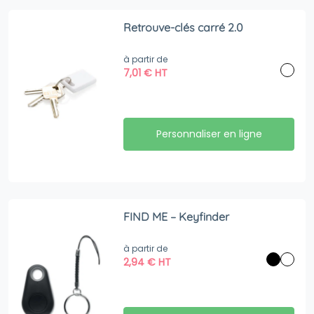
Retrouve-clés carré 2.0
à partir de
7,01
€
HT
Personnaliser en ligne
FIND ME – Keyfinder
à partir de
2,94
€
HT