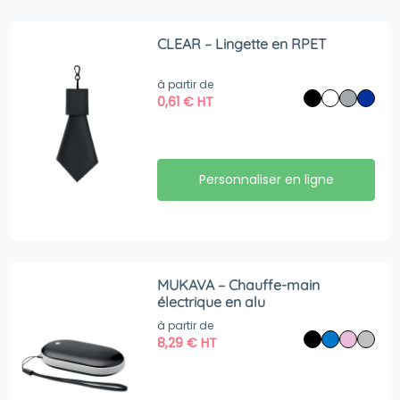
CLEAR – Lingette en RPET
à partir de
0,61
€
HT
Personnaliser en ligne
MUKAVA – Chauffe-main
électrique en alu
à partir de
8,29
€
HT