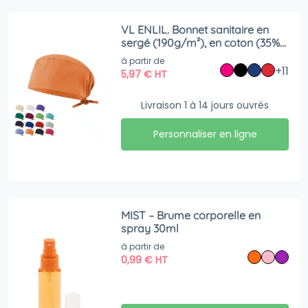
VL ENLIL. Bonnet sanitaire en
sergé (190g/m²), en coton (35%)
et polyester (65%)
à partir de
+11
5,97
€
HT
Livraison 1 à 14 jours ouvrés
Personnaliser en ligne
MIST – Brume corporelle en
spray 30ml
à partir de
0,99
€
HT