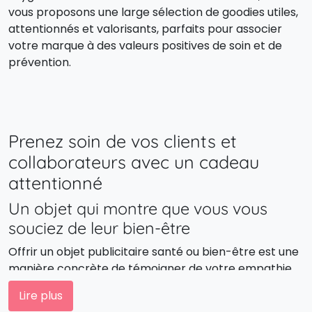
vous proposons une large sélection de goodies utiles,
attentionnés et valorisants, parfaits pour associer
votre marque à des valeurs positives de soin et de
prévention.
Prenez soin de vos clients et
collaborateurs avec un cadeau
attentionné
Un objet qui montre que vous vous
souciez de leur bien-être
Offrir un objet publicitaire santé ou bien-être est une
manière concrète de témoigner de votre empathie
et de votre engagement envers la santé. C’est un
Lire plus
geste simple, mais significatif, qui renforce la relation