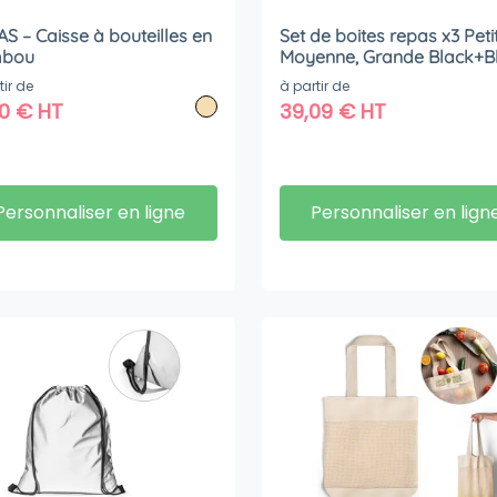
S – Caisse à bouteilles en
Set de boites repas x3 Petit
bou
Moyenne, Grande Black+
tir de
à partir de
60
€
HT
39,09
€
HT
Personnaliser en ligne
Personnaliser en lign