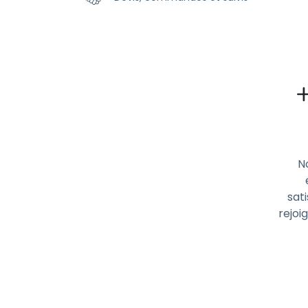
N
sati
rejoi