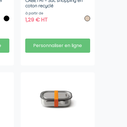
er
CABETRI – Sac shopping en
coton recyclé
à partir de
1,29
€
HT
e
Personnaliser en ligne