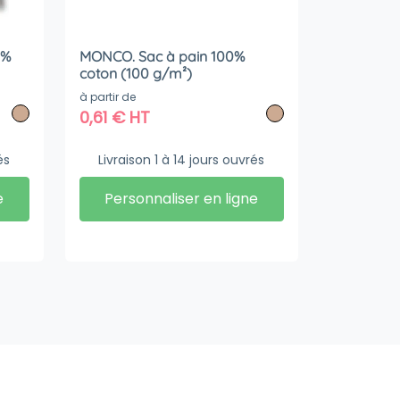
0%
MONCO. Sac à pain 100%
coton (100 g/m²)
à partir de
0,61
€
HT
és
Livraison 1 à 14 jours ouvrés
e
Personnaliser en ligne
Livraison
Stockage