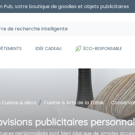
 Pub, votre boutique de goodies et objets publicitaires
 VÊTEMENTS
IDÉE CADEAU
ÉCO-RESPONSABLE
 Cuisine & déco
Cuisine & Arts de la Table
Conserva
visions publicitaires personnal
itaires personnalisés sont bien plus que de simples access