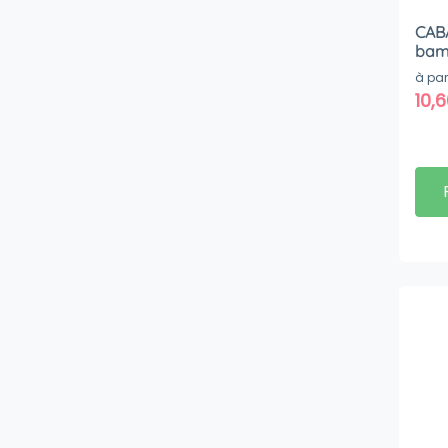
CABA
bam
à par
10,