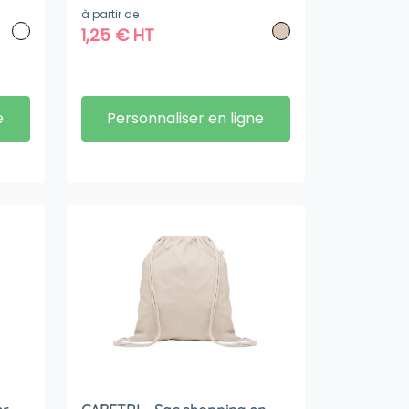
à partir de
1,25
€
HT
e
Personnaliser en ligne