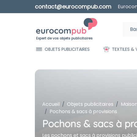
contact@eurocompub.com
Eurocom
Expert de vos objets publicitaires
OBJETS PUBLICITAIRES
TEXTILES &
Accueil
Objets publicitaires
Maison
Pochons & sacs à provisions
Pochons & sacs à pro
Les pochons et sacs à provisions public