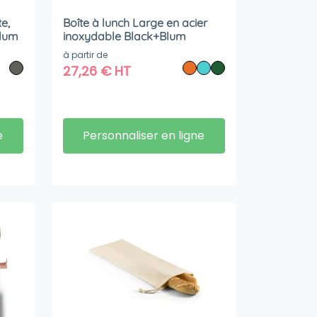
e,
Boîte à lunch Large en acier
Blum
inoxydable Black+Blum
à partir de
27,26
€
HT
e
Personnaliser en ligne