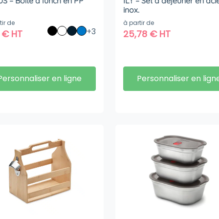
S – Boîte à lunch en PP
ILY – Set à déjeuner en aci
inox.
tir de
à partir de
+3
6
€
HT
25,78
€
HT
Personnaliser en ligne
Personnaliser en lign