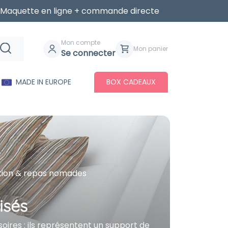
Maquette en ligne + commande directe
Mon compte
Mon panier
Se connecter
MADE IN EUROPE
BOX CADEAUX
tion & repas nomades
isés
oires : ils représentent un support de