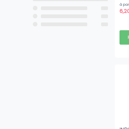
à par
6,2