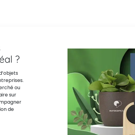
s
déal ?
d’objets
ntreprises.
herché ou
aire sur
compagner
ion de