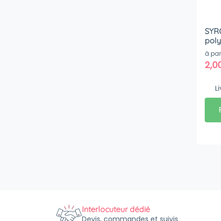
SYRO
poly
à par
2,0
L
Interlocuteur dédié
Devis, commandes et suivis