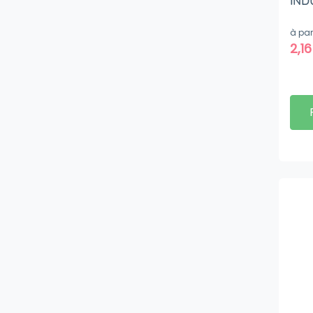
INDU
à par
2,1