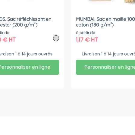
S. Sac réfléchissant en
MUMBAI. Sac en maille 10
ester (200 g/m²)
coton (180 g/m²)
tir de
à partir de
0
€
HT
1,17
€
HT
ivraison 1 à 14 jours ouvrés
Livraison 1 à 14 jours ouvr
Personnaliser en ligne
Personnaliser en lign