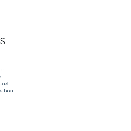
s
ne
r
és et
le bon