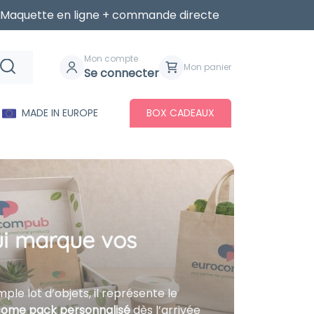
Maquette en ligne + commande directe
Mon compte
Mon panier
Se connecter
MADE IN EUROPE
BOX CADEAUX
ui marque vos
le lot d’objets, il représente le
ome pack personnalisé
dès l’arrivée