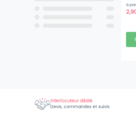
à par
2,9
Interlocuteur dédié
Devis, commandes et suivis