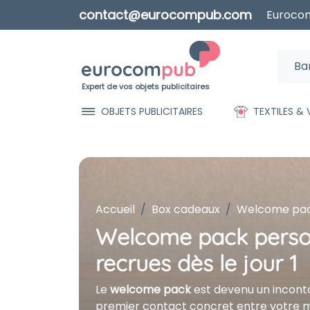
contact@eurocompub.com
Eurocom
Expert de vos objets publicitaires
OBJETS PUBLICITAIRES
TEXTILES &
Accueil
Box cadeaux
Welcome pack
Welcome pack personn
recrues dès le jour 1
Le
welcome pack
est devenu un incontou
premier contact concret entre votre m