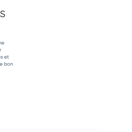
s
ne
r
és et
le bon