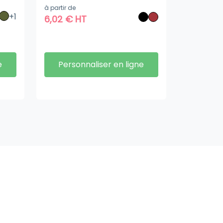
à partir de
+1
6,02
€
HT
e
Personnaliser en ligne
Livraison
Stockage