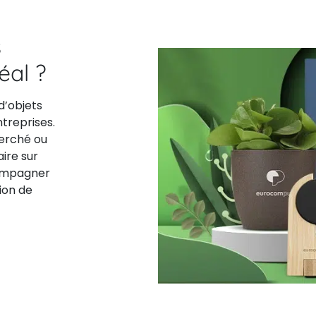
s
déal ?
d’objets
ntreprises.
herché ou
aire sur
compagner
ion de