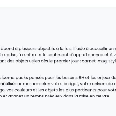
épond à plusieurs objectifs à la fois. Il aide à accueillir
treprise, à renforcer le sentiment d’appartenance et à val
nt des objets utiles dès le premier jour : carnet, mug, st
come packs pensés pour les besoins RH et les enjeux de
onnalisé
sur mesure selon votre budget, votre univers de m
, vos couleurs et les objets les plus pertinents pour votr
ion et gagnez un temps précieux dans la mise en œuvre.
i à une logique de conversion forte. Si les entreprises inv
xpérience collaborateur dès le départ. Il contribue à prof