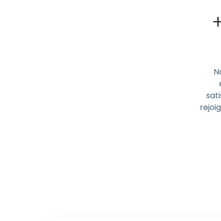
N
sati
rejoi