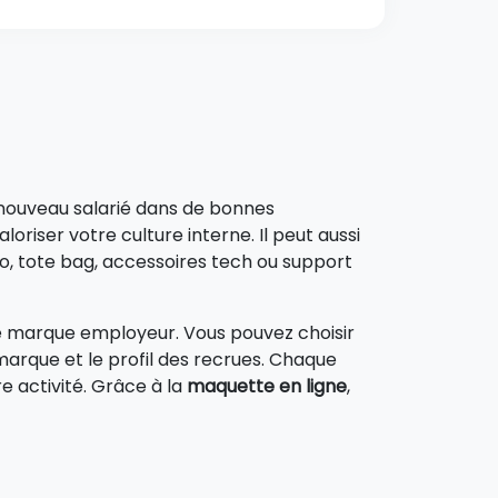
 un nouveau salarié dans de bonnes
oriser votre culture interne. Il peut aussi
ylo, tote bag, accessoires tech ou support
 marque employeur. Vous pouvez choisir
arque et le profil des recrues. Chaque
e activité. Grâce à la
maquette en ligne
,
estissent autant sur cette requête, c’est
essionnaliser l’arrivée, à rendre