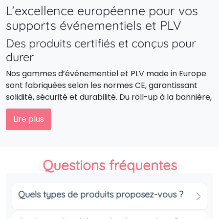
L’excellence européenne pour vos
supports événementiels et PLV
Des produits certifiés et conçus pour
durer
Nos gammes d’événementiel et PLV made in Europe
sont fabriquées selon les normes CE, garantissant
solidité, sécurité et durabilité. Du roll-up à la bannière,
chaque support est pensé pour valoriser votre image
Lire plus
tout en assurant une tenue irréprochable dans le
temps.
Des solutions écoresponsables et
Questions fréquentes
esthétiques
La proximité de la fabrication permet de réduire
Quels types de produits proposez-vous ?
l’impact carbone, tandis que l’utilisation de matériaux
recyclés et recyclables s’inscrit dans une démarche
plus respectueuse de l’environnement. Vous pouvez