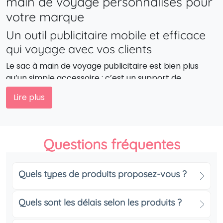
main de voyage personnalisés pour
votre marque
Un outil publicitaire mobile et efficace
qui voyage avec vos clients
Le sac à main de voyage publicitaire est bien plus
qu’un simple accessoire : c’est un support de
communication itinérant. En affichant votre logo sur
Lire plus
un produit utilisé au quotidien, vous augmentez la
notoriété de votre marque partout où vos clients se
déplacent. Le sac à main de voyage avec logo
devient ainsi un ambassadeur de votre entreprise,
Questions fréquentes
alliant utilité et visibilité.
Renforcez votre image de marque avec
Quels types de produits proposez-vous ?
un produit utile et durable
Offrir un sac à main de voyage personnalisé, c’est
Quels sont les délais selon les produits ?
associer votre marque à la praticité et à la qualité.