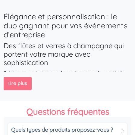
Élégance et personnalisation : le
duo gagnant pour vos événements
d’entreprise
Des flûtes et verres à champagne qui
portent votre marque avec
sophistication
Sublimez vos événements professionnels, cocktails,
salons ou lancements de produits avec des verres à
Lire plus
champagne personnalisés. Votre logo gravé ou
imprimé sur une flûte devient un vecteur de prestige,
marquant durablement les esprits de vos invités.
Questions fréquentes
Pourquoi choisir des verres à
champagne personnalisés comme outil
Quels types de produits proposez-vous ?
de communication ?