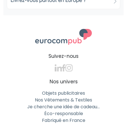
Livrez-vous partout en Europe ?
marques familiales, ils favorisent la créativité,
l’apprentissage et le partage. C’est un outil
promotionnel universel qui véhicule des valeurs de
joie, d’inventivité et de convivialité.
Des crayons cire écologiques pour
une communication responsable
Le crayon cire écologique : un choix
Suivez-nous
respectueux de l’environnement et
durable
Chez Eurocompub, nous proposons des crayons cire
Nos univers
écologiques conçus à partir de cire naturelle,
Objets publicitaires
biodégradable ou recyclée. Ces modèles allient
Nos Vêtements & Textiles
performance, sécurité et respect de
Je cherche une idée de cadeau…
l’environnement, tout en offrant des couleurs
Éco-responsable
intenses et durables. Choisir un crayon cire
Fabriqué en France
écologique publicitaire, c’est adopter une