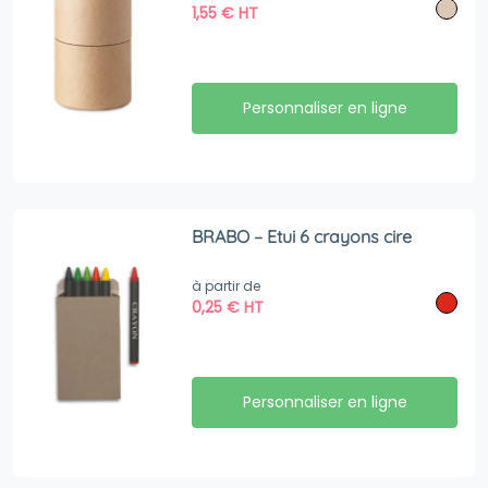
1,55
€
HT
Personnaliser en ligne
BRABO – Etui 6 crayons cire
à partir de
0,25
€
HT
Personnaliser en ligne