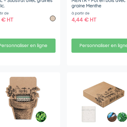
L – Substrat avec graines
MENTA – Pot en bois avec
ic.
graine Menthe
tir de
à partir de
9
€
HT
4,44
€
HT
Personnaliser en ligne
Personnaliser en lign