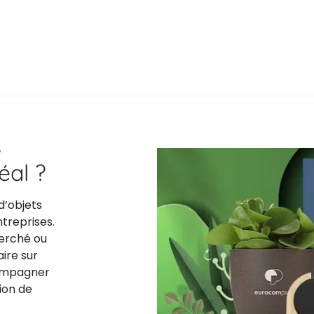
s
déal ?
d’objets
ntreprises.
herché ou
aire sur
compagner
ion de