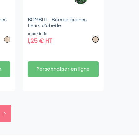
nes
BOMBI II – Bombe graines
fleurs d’abeille
à partir de
1,25
€
HT
e
Personnaliser en ligne
>