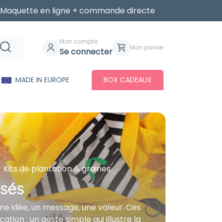
Maquette en ligne + commande directe
Mon compte
Mon panier
Se connecter
MADE IN EUROPE
BOX CADEAUX
Kits de plantation & graines
isés
 une idée, un message, une valeur. Ces
on : un geste simple qui illustre la