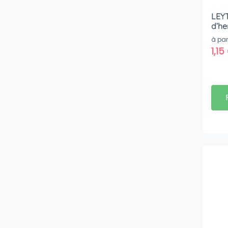
LEYT
d’he
à par
1,15