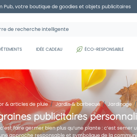
 Pub, votre boutique de goodies et objets publicitaires
 VÊTEMENTS
IDÉE CADEAU
ÉCO-RESPONSABLE
r & articles de pluie
Jardin & barbecue
Jardinage
graines publicitaires personnal
, c’est faire germer bien plus qu’une plante : c’est semer
 une approche responsable et symbolique de la communicati