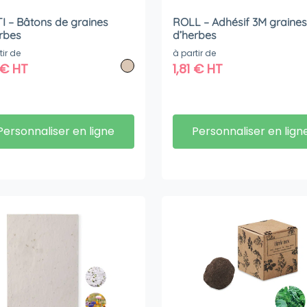
I – Bâtons de graines
ROLL – Adhésif 3M graines
rbes
d’herbes
tir de
à partir de
€
HT
1,81
€
HT
Personnaliser en ligne
Personnaliser en lign