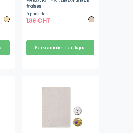
FRESA KIT – Kit de culture de
fraises
à partir de
1,89
€
HT
e
Personnaliser en ligne