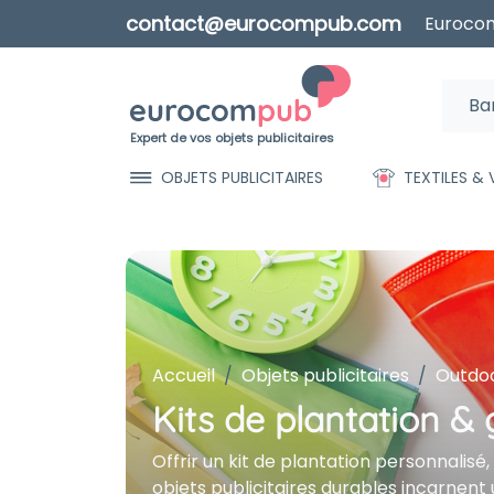
contact@eurocompub.com
Eurocom
Expert de vos objets publicitaires
OBJETS PUBLICITAIRES
TEXTILES &
Accueil
Objets publicitaires
Outdoo
Kits de plantation & 
Offrir un kit de plantation personnalisé
objets publicitaires durables incarnent