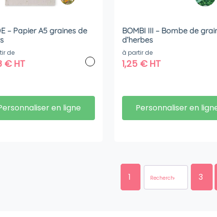
E – Papier A5 graines de
BOMBI III – Bombe de grai
rs
d’herbes
tir de
à partir de
8
€
HT
1,25
€
HT
Personnaliser en ligne
Personnaliser en lign
1
3