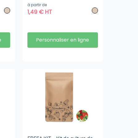
à partir de
1,49
€
HT
e
Personnaliser en ligne