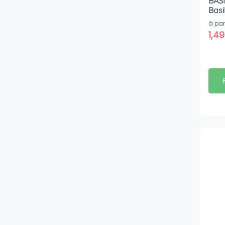
BASI
Basil
à par
1,4