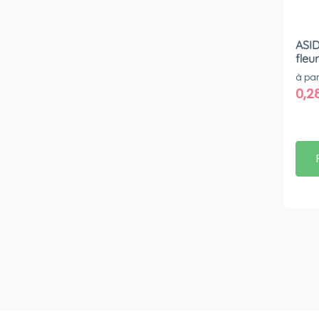
ASID
fleu
à par
0,2