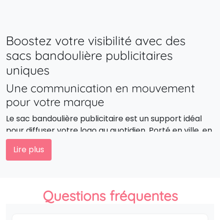
Boostez votre visibilité avec des
sacs bandoulière publicitaires
uniques
Une communication en mouvement
pour votre marque
Le sac bandoulière publicitaire est un support idéal
pour diffuser votre logo au quotidien. Porté en ville, en
voyage ou dans les transports, il garantit une visibilité
Lire plus
constante de votre marque, tout en offrant une
réelle utilité à son utilisateur. C’est l’objet
promotionnel parfait pour associer mobilité et
stratégie marketing.
Questions fréquentes
Des designs modernes qui subliment