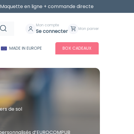
Maquette en ligne + commande directe
Mon compte
Mon panier
Se connecter
MADE IN EUROPE
BOX CADEAUX
ers de sol
ires personnalisés d’EUROCOMPUB