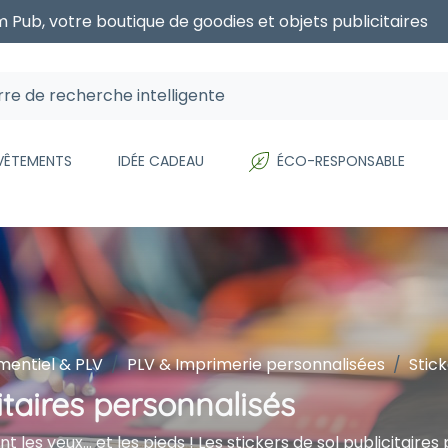
 Pub, votre boutique de goodies et objets publicitaires
 VÊTEMENTS
IDÉE CADEAU
ÉCO-RESPONSABLE
entiel & PLV
PLV & Imprimerie personnalisées
Stick
itaires personnalisés
sent les yeux… et les pieds ! Les stickers de sol publicita