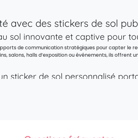
ité avec des stickers de sol pub
 au sol innovante et captive pour t
s supports de communication stratégiques pour capter le 
s, salons, halls d’exposition ou événements, ils offrent un
un sticker de sol personnalisé port
suel, le sticker de sol personnalisé devient un vecteur dir
rmettant d’allier publicité et orientation client dans un 
ix matériaux : trouvez le sticke
 sticker de sol écoresponsable : q