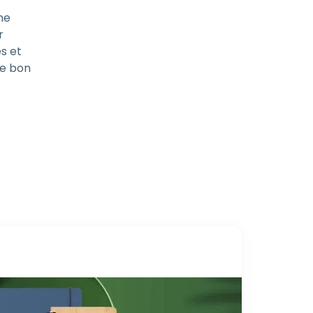
ne
r
és et
le bon