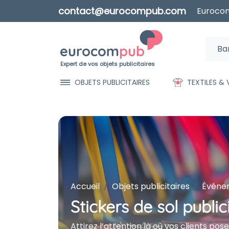
contact@eurocompub.com
Eurocom
Expert de vos objets publicitaires
OBJETS PUBLICITAIRES
TEXTILES &
Accueil
Objets publicitaires
Événem
Stickers de sol public
Attirez l’attention là où vos clients po