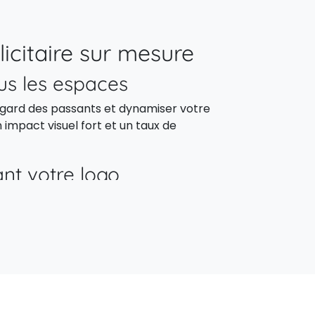
licitaire sur mesure
ous les espaces
regard des passants et dynamiser votre
 impact visuel fort et un taux de
ant votre logo
ect de votre identité de marque. Il combine
même support.
r de sol parfait
uel est votre match ?