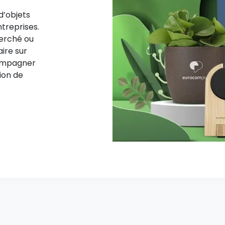
d’objets
ntreprises.
herché ou
aire sur
compagner
ion de