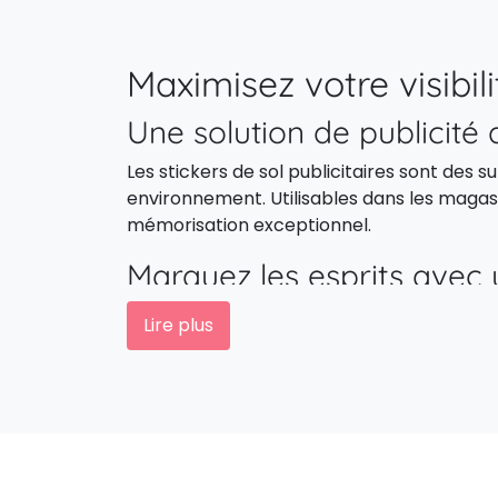
Maximisez votre visibil
Une solution de publicité
Les stickers de sol publicitaires sont de
environnement. Utilisables dans les magasin
mémorisation exceptionnel.
Marquez les esprits avec 
Grâce à l’ajout de votre logo, slogan ou vi
Lire plus
design attractif et fonctionnalité, vous pe
Personnalisation et cho
Sticker de sol premium vs.
Choisissez entre :