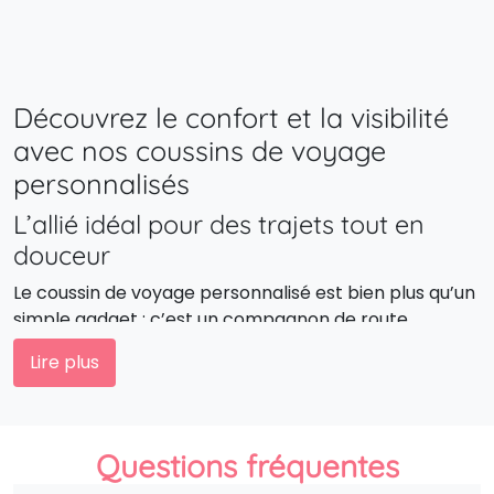
Découvrez le confort et la visibilité
avec nos coussins de voyage
personnalisés
L’allié idéal pour des trajets tout en
douceur
Le coussin de voyage personnalisé est bien plus qu’un
simple gadget : c’est un compagnon de route
indispensable. Ergonomique et agréable au toucher, il
Lire plus
assure le bien-être de vos clients en déplacement
tout en affichant subtilement votre logo. Un choix
pertinent pour les compagnies aériennes, agences
de voyage ou entreprises soucieuses d’associer leur
Questions fréquentes
marque au confort et à la qualité.