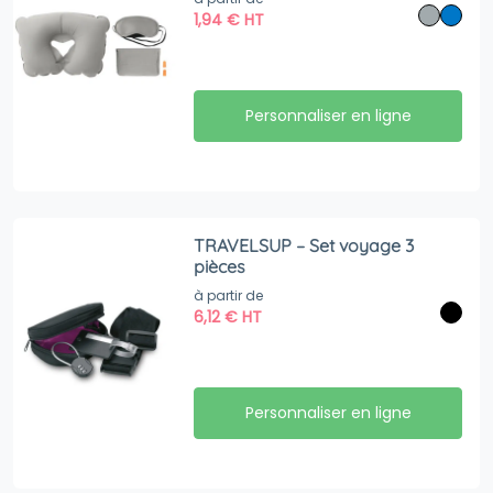
1,94
€
HT
Personnaliser en ligne
TRAVELSUP – Set voyage 3
pièces
à partir de
6,12
€
HT
Personnaliser en ligne