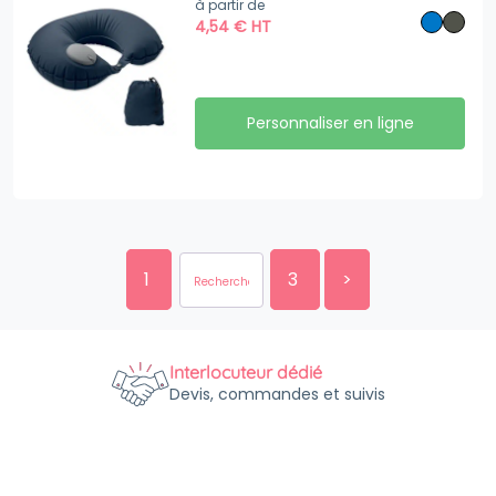
à partir de
4,54
€
HT
Personnaliser en ligne
1
3
>
Interlocuteur dédié
Devis, commandes et suivis