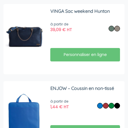
VINGA Sac weekend Hunton
à partir de
39,09
€
HT
Personnaliser en ligne
ENJOW – Coussin en non-tissé
à partir de
1,44
€
HT