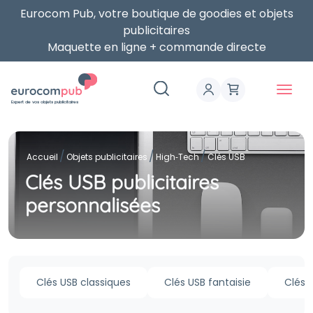
Eurocom Pub, votre boutique de goodies et objets
publicitaires
Maquette en ligne + commande directe
Expert de vos objets publicitaires
Accueil
Objets publicitaires
High‑Tech
Clés USB
Clés USB publicitaires
personnalisées
Clés USB classiques
Clés USB fantaisie
Clés 