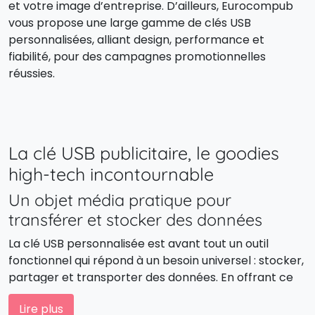
et votre image d’entreprise. D’ailleurs, Eurocompub
vous propose une large gamme de clés USB
personnalisées, alliant design, performance et
fiabilité, pour des campagnes promotionnelles
réussies.
La clé USB publicitaire, le goodies
high-tech incontournable
Un objet média pratique pour
transférer et stocker des données
La clé USB personnalisée est avant tout un outil
fonctionnel qui répond à un besoin universel : stocker,
partager et transporter des données. En offrant ce
cadeau high-tech utile, vous garantissez à votre
Lire plus
marque une présence quotidienne dans la vie