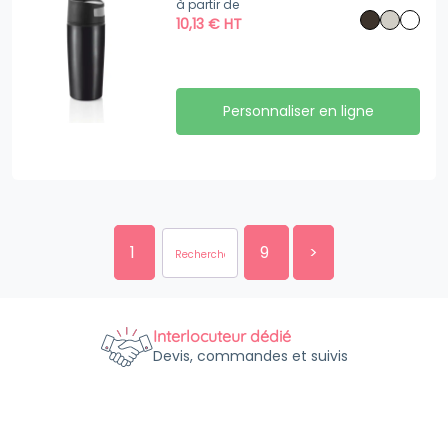
à partir de
10,13
€
HT
Personnaliser en ligne
1
9
>
Interlocuteur dédié
Devis, commandes et suivis