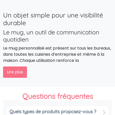
Un objet simple pour une visibilité
durable
Le mug, un outil de communication
quotidien
Le mug personnalisé est présent sur tous les bureaux,
dans toutes les cuisines d’entreprise et même à la
maison. Chaque utilisation renforce la
reconnaissance de votre marque sans effort,
Lire plus
simplement par la répétition et l’utilité de l’objet.
Un cadeau utile et apprécié
Contrairement à d’autres goodies plus éphémères, le
Questions fréquentes
mug a une vraie durée de vie. Offrir un mug avec logo,
c’est associer votre entreprise à un moment de
détente, de convivialité et de partage.
Quels types de produits proposez-vous ?