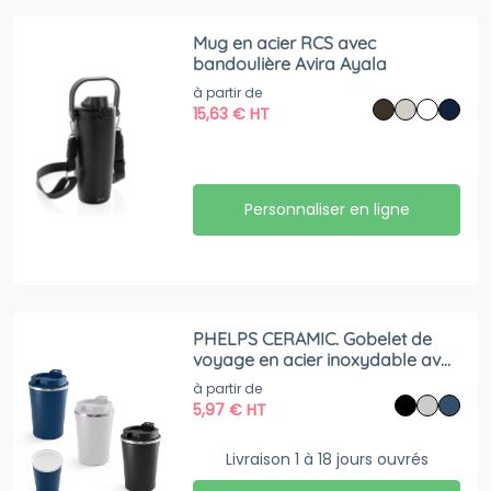
Mug en acier RCS avec
bandoulière Avira Ayala
à partir de
15,63
€
HT
Personnaliser en ligne
PHELPS CERAMIC. Gobelet de
voyage en acier inoxydable avec
intérieur en céramique 470 ml
à partir de
5,97
€
HT
Livraison 1 à 18 jours ouvrés