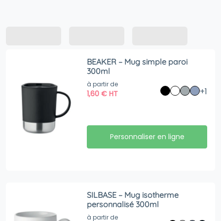
BEAKER – Mug simple paroi
300ml
à partir de
+1
1,60
€
HT
Personnaliser en ligne
SILBASE – Mug isotherme
personnalisé 300ml
à partir de