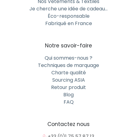
Nos Vêtements & Textiles
cohérent.
Je cherche une idée de cadeau…
Éco-responsable
Ces objets, pensés ensemble, créent une image
Fabriqué en France
unifiée et professionnelle.
Des techniques de personnalisation
Notre savoir-faire
fiables et durables
Qui sommes-nous ?
Impression céramique : netteté et
Techniques de marquage
résistance
Charte qualité
La personnalisation en impression céramique offre
Sourcing ASIA
une qualité d’image remarquable. Les couleurs
Retour produit
restent éclatantes au fil du temps, même après de
Blog
nombreux lavages.
FAQ
Sérigraphie sur verre : précision et
finesse
Contactez nous
Pour les designs plus sobres ou monochromes, la
+33 (0)1 75 57 87 13