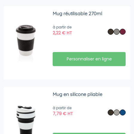
Mug réutilisable 270ml
à partir de
2,22
€
HT
Personnaliser en ligne
Mug en silicone pliable
à partir de
7,79
€
HT