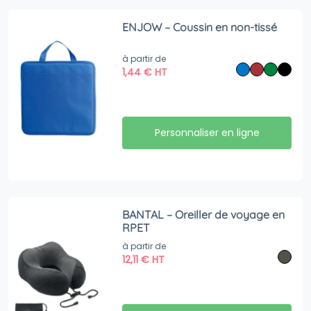
ENJOW – Coussin en non-tissé
à partir de
1,44
€
HT
Personnaliser en ligne
BANTAL – Oreiller de voyage en
RPET
à partir de
12,11
€
HT