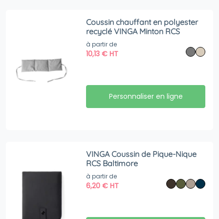
Coussin chauffant en polyester
recyclé VINGA Minton RCS
à partir de
10,13
€
HT
Personnaliser en ligne
VINGA Coussin de Pique-Nique
RCS Baltimore
à partir de
6,20
€
HT