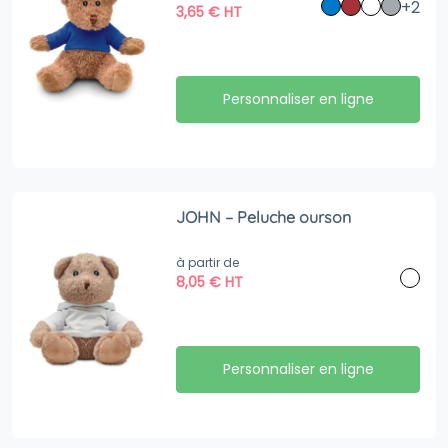
+2
3,65
€
HT
Personnaliser en ligne
JOHN – Peluche ourson
à partir de
8,05
€
HT
Personnaliser en ligne