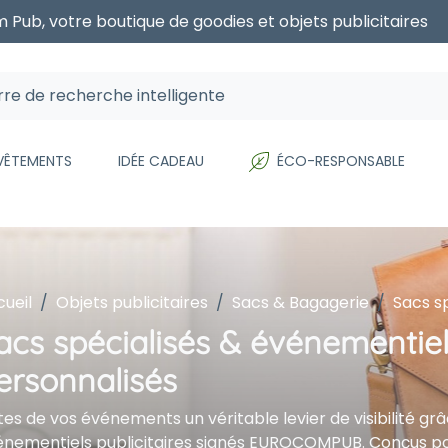
 Pub, votre boutique de goodies et objets publicitaires
 VÊTEMENTS
IDÉE CADEAU
ÉCO-RESPONSABLE
ueil
Objets publicitaires
Sacs & Bagagerie
Sacs s
acs spécialisés & événementiels
ersonnalisés
tes de vos événements un véritable levier de visibilité gr
énementiels publicitaires signés EUROCOMPUB. Conçus po