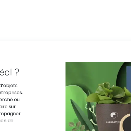
s
déal ?
d’objets
ntreprises.
herché ou
aire sur
compagner
ion de