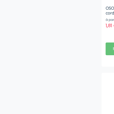
OSO
cord
à par
1,81