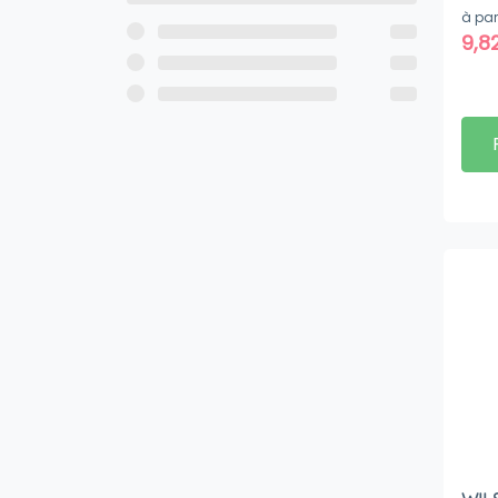
à par
9,8