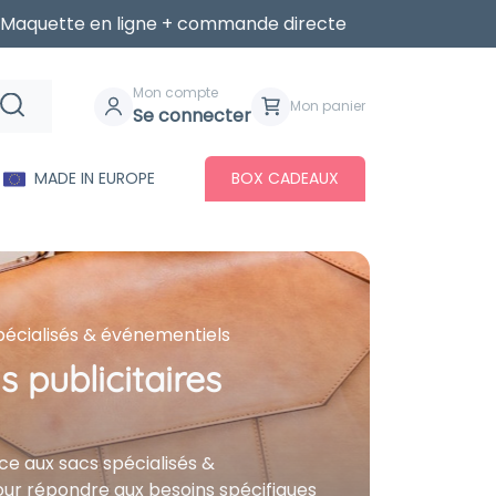
Maquette en ligne + commande directe
Mon compte
Mon panier
Se connecter
MADE IN EUROPE
BOX CADEAUX
pécialisés & événementiels
 publicitaires
âce aux sacs spécialisés &
ur répondre aux besoins spécifiques