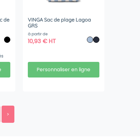
c de
VINGA Sac de plage Lagoa
GRS
t
à partir de
ec
10,93
€
HT
és
e
Personnaliser en ligne
>