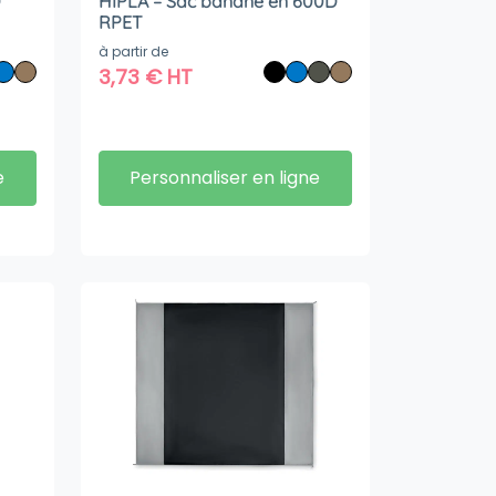
D
HIPLA – Sac banane en 600D
RPET
à partir de
3,73
€
HT
e
Personnaliser en ligne