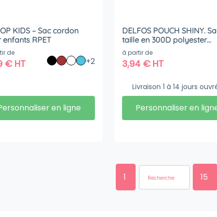
OP KIDS – Sac cordon
DELFOS POUCH SHINY. Sa
pour enfants RPET
taille en 300D polyester
recyclé (finition brillante) e
tir de
à partir de
600D polyester recyclé av
+2
9
€
HT
3,94
€
HT
éléments réfléchissants
Livraison 1 à 14 jours ouvr
Personnaliser en ligne
Personnaliser en lign
1
15