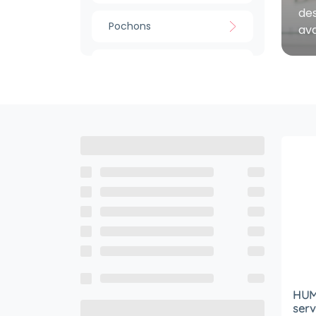
des
Pochons
ava
Sacs cordons
Sacs banane
Sacs bandoulière
HUM
serv