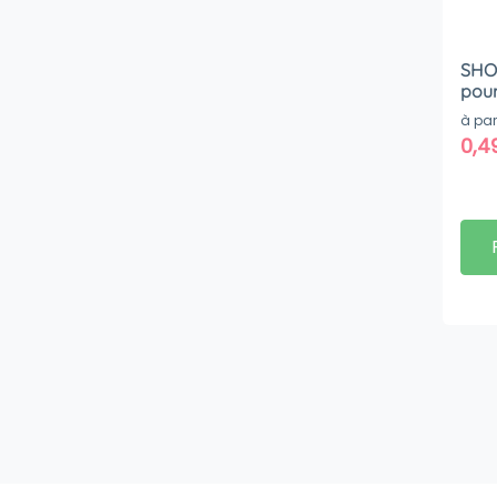
SHO
à par
0,4