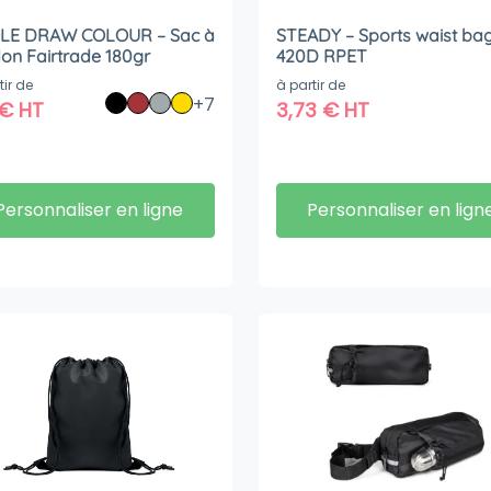
LE DRAW COLOUR – Sac à
STEADY – Sports waist ba
on Fairtrade 180gr
420D RPET
tir de
à partir de
+7
€
HT
3,73
€
HT
Personnaliser en ligne
Personnaliser en lign