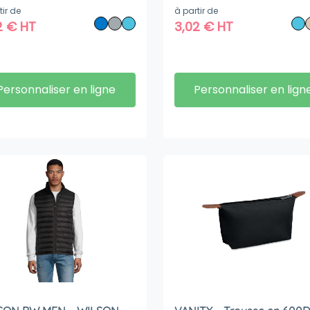
tir de
à partir de
2
€
HT
3,02
€
HT
Personnaliser en ligne
Personnaliser en lign