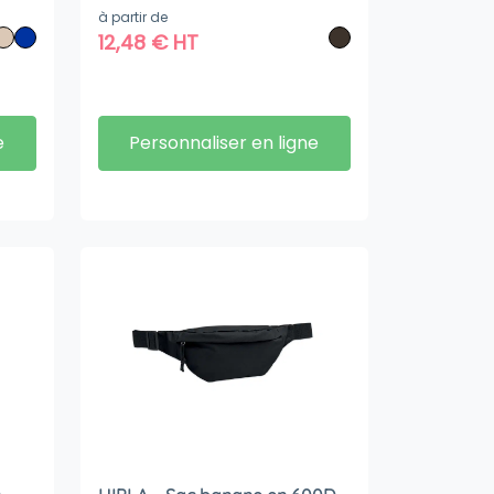
à partir de
12,48
€
HT
e
Personnaliser en ligne