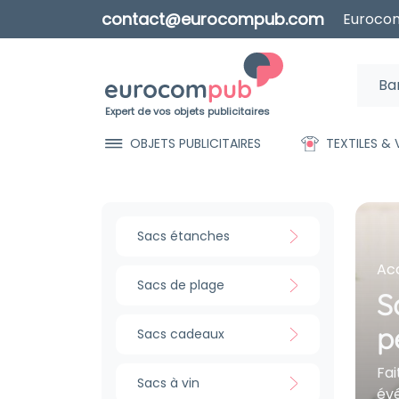
contact@eurocompub.com
Eurocom
Expert de vos objets publicitaires
OBJETS PUBLICITAIRES
TEXTILES &
Sacs étanches
Acc
Sacs de plage
S
p
Sacs cadeaux
Fai
Sacs à vin
év