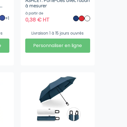
ASHLEY. Porte-clés avec ruban
à mesurer
à partir de
+1
0,38
€
HT
és
Livraison 1 à 15 jours ouvrés
e
Personnaliser en ligne