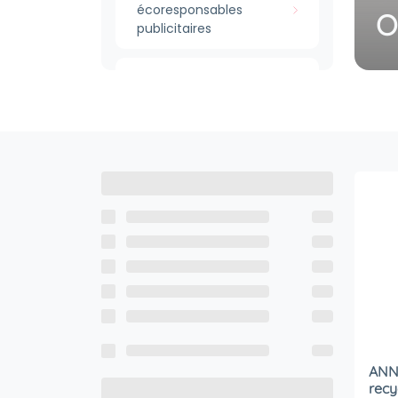
écoresponsables
O
publicitaires
Papeterie & accessoires
de bureau
écoresponsables
Drinkware
écoresponsables
Porte-clés & Articles de
poche publicitaires
écoresponsables
Événementiel & PLV
publicitaires
écoresponsables
ANNE
recy