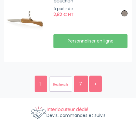
bouchon
à partir de
2,82
€
HT
Personnaliser en ligne
1
7
>
Interlocuteur dédié
Devis, commandes et suivis