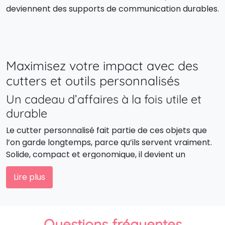
deviennent des supports de communication durables.
Maximisez votre impact avec des
cutters et outils personnalisés
Un cadeau d’affaires à la fois utile et
durable
Le cutter personnalisé fait partie de ces objets que
l’on garde longtemps, parce qu’ils servent vraiment.
Solide, compact et ergonomique, il devient un
compagnon de travail indispensable, portant
Lire plus
discrètement le logo de votre entreprise.
Une visibilité maîtrisée, jusque dans les
détails
Questions fréquentes