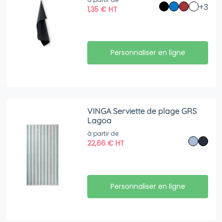
+3
1,35
€
HT
Personnaliser en ligne
VINGA Serviette de plage GRS
Lagoa
à partir de
22,66
€
HT
Personnaliser en ligne