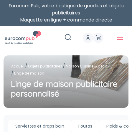
Eurocom Pub, votre boutique de goodies et objets
publicitaires
Maquette en ligne + commande directe
Expert de vos objets publicitaires
Accueil
Objets publicitaires
Maison Cuisine & déco
Linge de maison
Linge de maison publicitaire
personnalisé
Serviettes et draps bain
Foutas
Plaids & cou