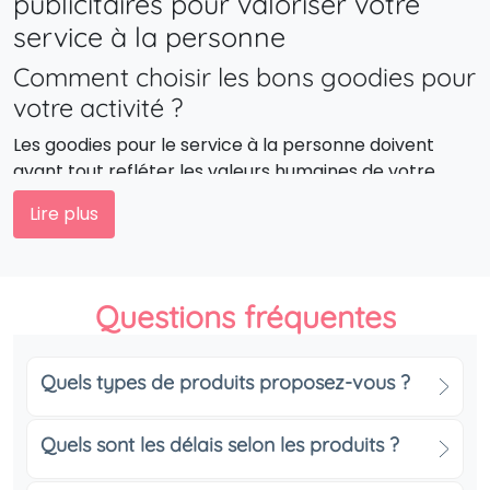
publicitaires pour valoriser votre
service à la personne
Comment choisir les bons goodies pour
votre activité ?
Les goodies pour le service à la personne doivent
avant tout refléter les valeurs humaines de votre
métier : bienveillance, écoute et professionnalisme.
Lire plus
Optez pour des objets utiles, simples et de qualité,
que vos clients pourront utiliser régulièrement — un
stylo, un bloc-notes, une gourde, un tote bag ou
encore un calendrier. Chaque article devient un petit
Questions fréquentes
rappel positif de votre présence et de votre
accompagnement.
Quels types de produits proposez-vous ?
Fidéliser et attirer grâce à une image
cohérente
Quels sont les délais selon les produits ?
Les objets à l’image de votre marque participent à la