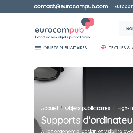
contact@eurocompub.com
Eurocom
Expert de vos objets publicitaires
OBJETS PUBLICITAIRES
TEXTILES &
Accueil
Objets publicitaires
High‑T
Supports d'ordinateur
Alliez ergonomie, design et visibilité 